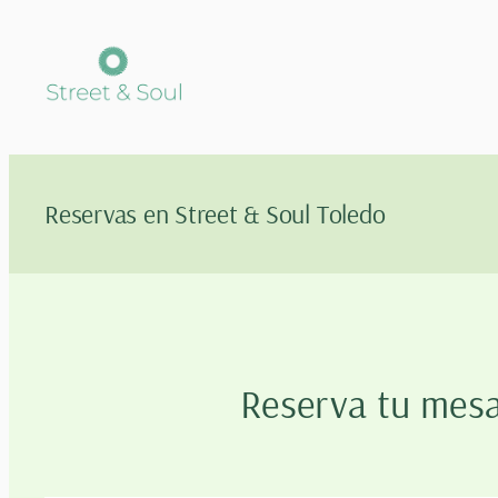
Saltar
al
contenido
Reservas en Street & Soul Toledo
Reserva tu mesa